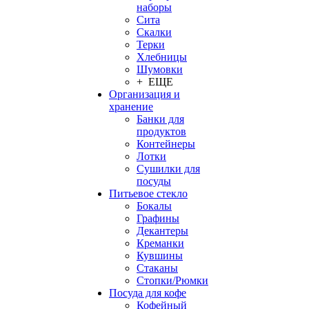
наборы
Сита
Скалки
Терки
Хлебницы
Шумовки
+ ЕЩЕ
Организация и
хранение
Банки для
продуктов
Контейнеры
Лотки
Сушилки для
посуды
Питьевое стекло
Бокалы
Графины
Декантеры
Креманки
Кувшины
Стаканы
Стопки/Рюмки
Посуда для кофе
Кофейный