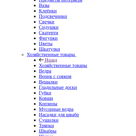
Вазы
Клеёнки
Подсвечники
Свечки
Сидушки
Скатерти
Фигурки
Цветы
Шкатулки
Хозяйственные товары
Назад
Хозяйственные товары
Ведра
Веник с совком
Вешалки
Гладильные доски
Губки
Ковши
Корзины
Мусорные ведра
Насадки для швабр
Сушилки
Тряпки
Швабры