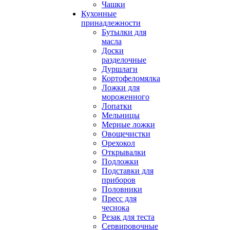
Чашки
Кухонные
принадлежности
Бутылки для
масла
Доски
разделочные
Дуршлаги
Кортофеломялка
Ложки для
мороженного
Лопатки
Мельницы
Мерные ложки
Овощечистки
Орехокол
Открывалки
Подложки
Подставки для
приборов
Половники
Пресс для
чеснока
Резак для теста
Сервировочные