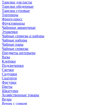
Тарелки для пасты
Тарелки обеденные
Тарелки суповые
Тортницы
Френч-пресс
Фруктовницы
Чайники заварочные
Этажерки
Чайные сервизы и наборы
Чайные наборы
Чайные пары
Чайные сервизы
Предметы интерьера
Вазы
Клеёнки
Подсвечники
Свечки
Сидушки
Скатерти
Фигурки
Цветы
Шкатулки
Хозяйственные товары
Ведра
Веник с совком