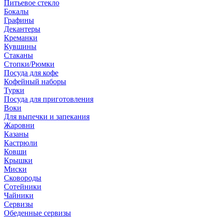
Питьевое стекло
Бокалы
Графины
Декантеры
Креманки
Кувшины
Стаканы
Стопки/Рюмки
Посуда для кофе
Кофейный наборы
Турки
Посуда для приготовления
Воки
Для выпечки и запекания
Жаровни
Казаны
Кастрюли
Ковши
Крышки
Миски
Сковороды
Сотейники
Чайники
Сервизы
Обеденные сервизы