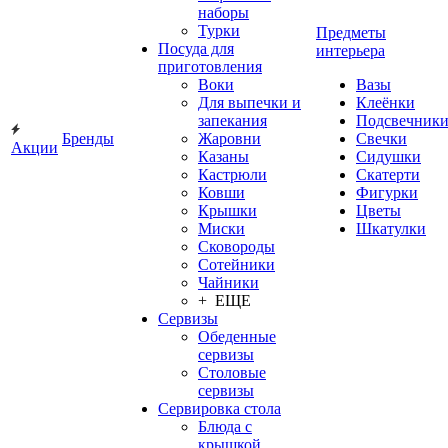
наборы
Турки
Предметы
Посуда для
интерьера
приготовления
Воки
Вазы
Для выпечки и
Клеёнки
запекания
Подсвечник
Бренды
Жаровни
Свечки
Акции
Казаны
Сидушки
Кастрюли
Скатерти
Ковши
Фигурки
Крышки
Цветы
Миски
Шкатулки
Сковороды
Сотейники
Чайники
+ ЕЩЕ
Сервизы
Обеденные
сервизы
Столовые
сервизы
Сервировка стола
Блюда с
крышкой