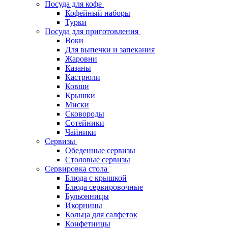
Посуда для кофе
Кофейный наборы
Турки
Посуда для приготовления
Воки
Для выпечки и запекания
Жаровни
Казаны
Кастрюли
Ковши
Крышки
Миски
Сковороды
Сотейники
Чайники
Сервизы
Обеденные сервизы
Столовые сервизы
Сервировка стола
Блюда с крышкой
Блюда сервировочные
Бульонницы
Икорницы
Кольца для салфеток
Конфетницы