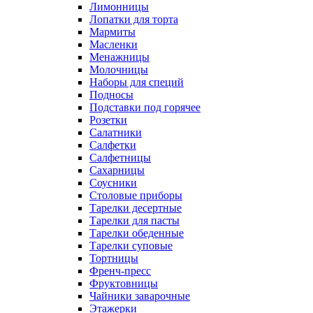
Лимонницы
Лопатки для торта
Мармиты
Масленки
Менажницы
Молочницы
Наборы для специй
Подносы
Подставки под горячее
Розетки
Салатники
Салфетки
Салфетницы
Сахарницы
Соусники
Столовые приборы
Тарелки десертные
Тарелки для пасты
Тарелки обеденные
Тарелки суповые
Тортницы
Френч-пресс
Фруктовницы
Чайники заварочные
Этажерки