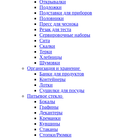
Открывалки
Подложки
Подставки для приборов
Половники
Пресс для чеснока
Резак для теста
Сервировочные наборы
Сита
Скалки
Терки
Хлебницы
Шумовки
Организация и хранение
Банки для продуктов
Контейнеры
Лотки
Сушилки для посуды
Питьевое стекло
Бокалы
Графины
Декантеры
Креманки
Кувшины
Стаканы
Стопки/Рюмки