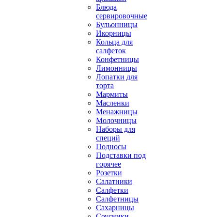
Блюда
сервировочные
Бульонницы
Икорницы
Кольца для
салфеток
Конфетницы
Лимонницы
Лопатки для
торта
Мармиты
Масленки
Менажницы
Молочницы
Наборы для
специй
Подносы
Подставки под
горячее
Розетки
Салатники
Салфетки
Салфетницы
Сахарницы
Соусники