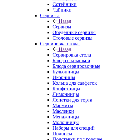
Сотейники
Чайники
Сервизы
Назад
Сервизы
Обеденные сервизы
Столовые сервизы
Сервировка стола
Назад
Сервировка стола
Блюда с крышкой
Блюда сервировочные
Бульонницы
Икорницы
Кольца для салфеток
Конфетницы
Лимонницы
Лопатки для торта
Мармиты
Масленки
Менажницы
Молочницы
Наборы для специй
Подносы
Подставки под горячее