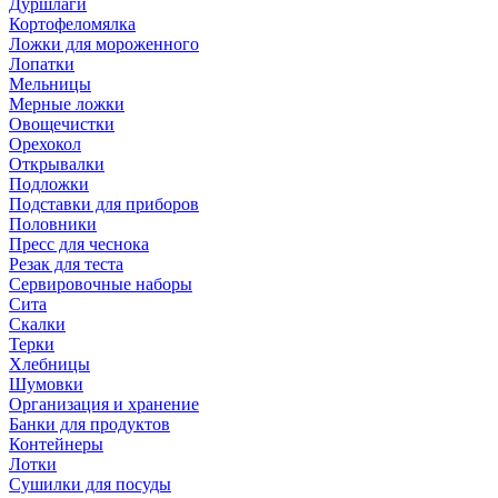
Дуршлаги
Кортофеломялка
Ложки для мороженного
Лопатки
Мельницы
Мерные ложки
Овощечистки
Орехокол
Открывалки
Подложки
Подставки для приборов
Половники
Пресс для чеснока
Резак для теста
Сервировочные наборы
Сита
Скалки
Терки
Хлебницы
Шумовки
Организация и хранение
Банки для продуктов
Контейнеры
Лотки
Сушилки для посуды