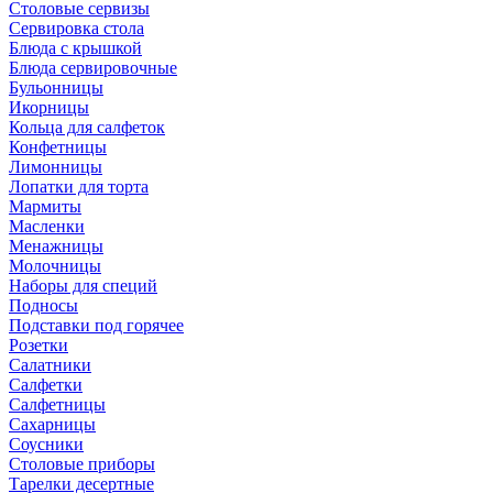
Столовые сервизы
Сервировка стола
Блюда с крышкой
Блюда сервировочные
Бульонницы
Икорницы
Кольца для салфеток
Конфетницы
Лимонницы
Лопатки для торта
Мармиты
Масленки
Менажницы
Молочницы
Наборы для специй
Подносы
Подставки под горячее
Розетки
Салатники
Салфетки
Салфетницы
Сахарницы
Соусники
Столовые приборы
Тарелки десертные