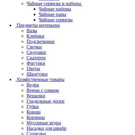
Чайные сервизы и наборы
Чайные наборы
Чайные пары
Чайные сервизы
Предметы интерьера
Вазы
Клеёнки
Подсвечники
Свечки
Сидушки
Скатерти
Фигурки
Цветы
Шкатулки
Хозяйственные товары
Ведра
Веник с совком
Вешалки
Гладильные доски
Губки
Ковши
Корзины
Мусорные ведра
Насадки для швабр
Сушилки