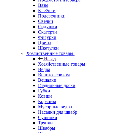
Вазы
Клеёнки
Подсвечники
Свечки
Сидушки
Скатерти
Фигурки
Цветы
Шкатулки
Хозяйственные товары
Назад
Хозяйственные товары
Ведра
Веник с совком
Вешалки
Гладильные доски
Губки
Ковши
Корзины
Мусорные ведра
Насадки для швабр
Сушилки
Тряпки
Швабры