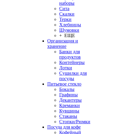
наборы
Сита
Скалки
Терки
Хлебницы
Шумовки
+ ЕЩЕ
Организация и
хранение
Банки для
продуктов
Контейнеры
Лотки
Сушилки для
посуды
Питьевое стекло
Бокалы
Графины
Декантеры
Креманки
Кувшины
Стаканы
Стопки/Рюмки
Посуда для кофе
Кофейный