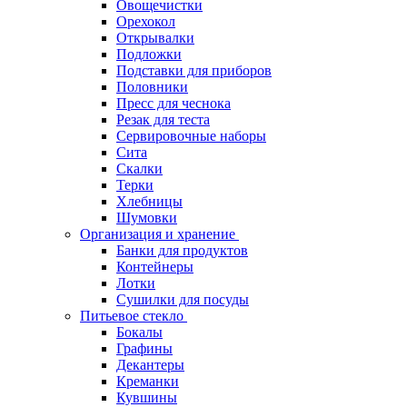
Овощечистки
Орехокол
Открывалки
Подложки
Подставки для приборов
Половники
Пресс для чеснока
Резак для теста
Сервировочные наборы
Сита
Скалки
Терки
Хлебницы
Шумовки
Организация и хранение
Банки для продуктов
Контейнеры
Лотки
Сушилки для посуды
Питьевое стекло
Бокалы
Графины
Декантеры
Креманки
Кувшины