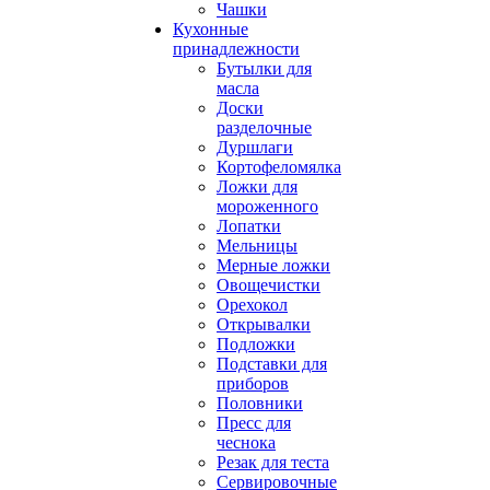
Чашки
Кухонные
принадлежности
Бутылки для
масла
Доски
разделочные
Дуршлаги
Кортофеломялка
Ложки для
мороженного
Лопатки
Мельницы
Мерные ложки
Овощечистки
Орехокол
Открывалки
Подложки
Подставки для
приборов
Половники
Пресс для
чеснока
Резак для теста
Сервировочные