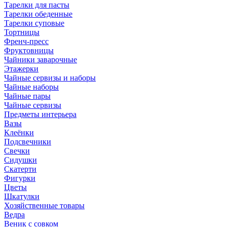
Тарелки для пасты
Тарелки обеденные
Тарелки суповые
Тортницы
Френч-пресс
Фруктовницы
Чайники заварочные
Этажерки
Чайные сервизы и наборы
Чайные наборы
Чайные пары
Чайные сервизы
Предметы интерьера
Вазы
Клеёнки
Подсвечники
Свечки
Сидушки
Скатерти
Фигурки
Цветы
Шкатулки
Хозяйственные товары
Ведра
Веник с совком