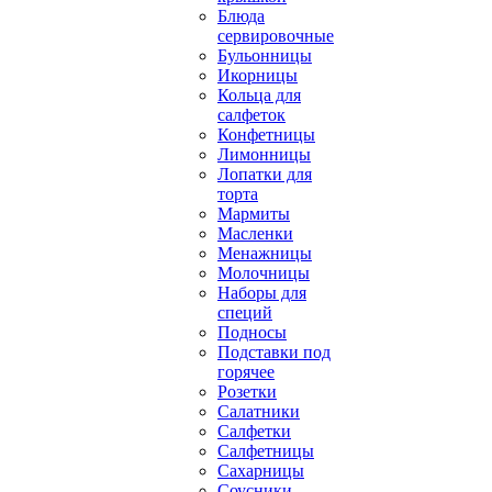
Блюда
сервировочные
Бульонницы
Икорницы
Кольца для
салфеток
Конфетницы
Лимонницы
Лопатки для
торта
Мармиты
Масленки
Менажницы
Молочницы
Наборы для
специй
Подносы
Подставки под
горячее
Розетки
Салатники
Салфетки
Салфетницы
Сахарницы
Соусники