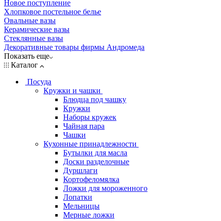
Новое поступление
Хлопковое постельное белье
Овальные вазы
Керамические вазы
Стеклянные вазы
Декоративные товары фирмы Андромеда
Показать еще
Каталог
Посуда
Кружки и чашки
Блюдца под чашку
Кружки
Наборы кружек
Чайная пара
Чашки
Кухонные принадлежности
Бутылки для масла
Доски разделочные
Дуршлаги
Кортофеломялка
Ложки для мороженного
Лопатки
Мельницы
Мерные ложки