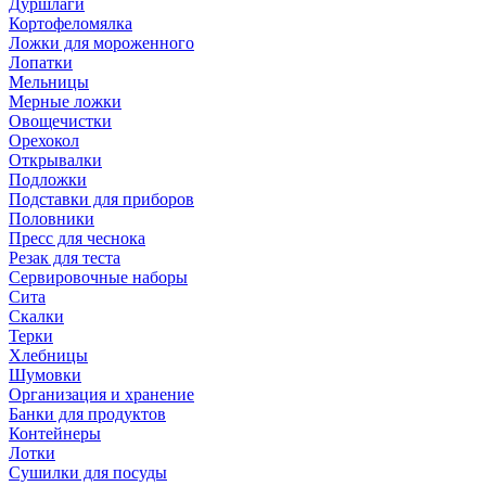
Дуршлаги
Кортофеломялка
Ложки для мороженного
Лопатки
Мельницы
Мерные ложки
Овощечистки
Орехокол
Открывалки
Подложки
Подставки для приборов
Половники
Пресс для чеснока
Резак для теста
Сервировочные наборы
Сита
Скалки
Терки
Хлебницы
Шумовки
Организация и хранение
Банки для продуктов
Контейнеры
Лотки
Сушилки для посуды