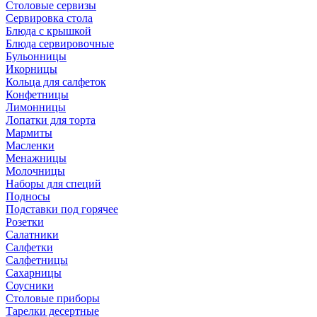
Столовые сервизы
Сервировка стола
Блюда с крышкой
Блюда сервировочные
Бульонницы
Икорницы
Кольца для салфеток
Конфетницы
Лимонницы
Лопатки для торта
Мармиты
Масленки
Менажницы
Молочницы
Наборы для специй
Подносы
Подставки под горячее
Розетки
Салатники
Салфетки
Салфетницы
Сахарницы
Соусники
Столовые приборы
Тарелки десертные