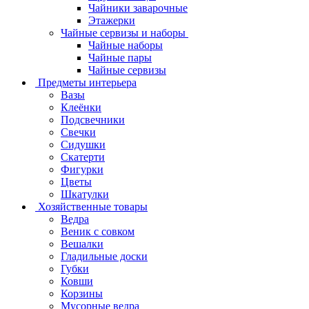
Чайники заварочные
Этажерки
Чайные сервизы и наборы
Чайные наборы
Чайные пары
Чайные сервизы
Предметы интерьера
Вазы
Клеёнки
Подсвечники
Свечки
Сидушки
Скатерти
Фигурки
Цветы
Шкатулки
Хозяйственные товары
Ведра
Веник с совком
Вешалки
Гладильные доски
Губки
Ковши
Корзины
Мусорные ведра