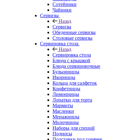
Сотейники
Чайники
Сервизы
Назад
Сервизы
Обеденные сервизы
Столовые сервизы
Сервировка стола
Назад
Сервировка стола
Блюда с крышкой
Блюда сервировочные
Бульонницы
Икорницы
Кольца для салфеток
Конфетницы
Лимонницы
Лопатки для торта
Мармиты
Масленки
Менажницы
Молочницы
Наборы для специй
Подносы
Подставки под горячее