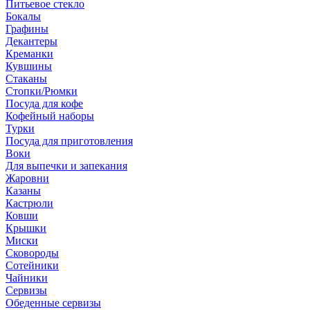
Питьевое стекло
Бокалы
Графины
Декантеры
Креманки
Кувшины
Стаканы
Стопки/Рюмки
Посуда для кофе
Кофейный наборы
Турки
Посуда для приготовления
Воки
Для выпечки и запекания
Жаровни
Казаны
Кастрюли
Ковши
Крышки
Миски
Сковороды
Сотейники
Чайники
Сервизы
Обеденные сервизы